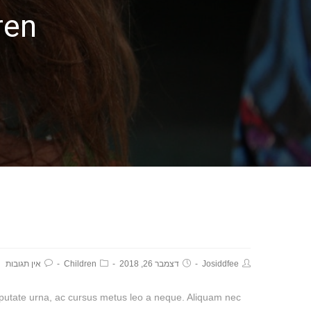
ren
Josiddfee
דצמבר 26, 2018
Children
אין תגובות
vulputate urna, ac cursus metus leo a neque. Aliquam nec