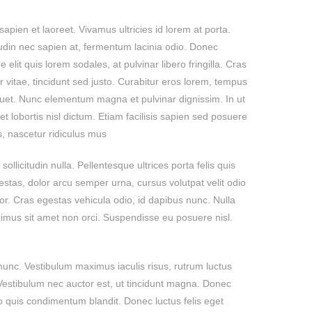
pien et laoreet. Vivamus ultricies id lorem at porta.
tudin nec sapien at, fermentum lacinia odio. Donec
elit quis lorem sodales, at pulvinar libero fringilla. Cras
 vitae, tincidunt sed justo. Curabitur eros lorem, tempus
iquet. Nunc elementum magna et pulvinar dignissim. In ut
 et lobortis nisl dictum. Etiam facilisis sapien sed posuere
 nascetur ridiculus mus.
llicitudin nulla. Pellentesque ultrices porta felis quis
egestas, dolor arcu semper urna, cursus volutpat velit odio
lor. Cras egestas vehicula odio, id dapibus nunc. Nulla
ximus sit amet non orci. Suspendisse eu posuere nisl.
unc. Vestibulum maximus iaculis risus, rutrum luctus
 Vestibulum nec auctor est, ut tincidunt magna. Donec
 quis condimentum blandit. Donec luctus felis eget