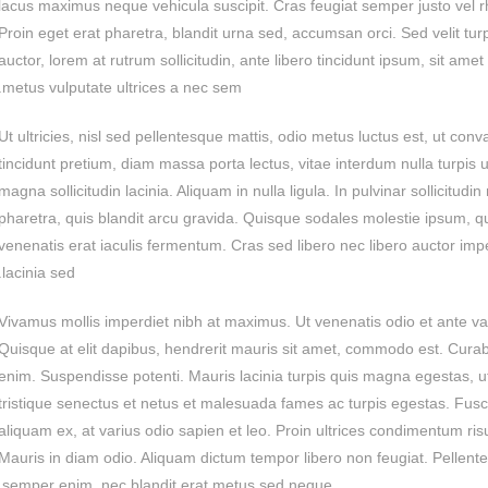
lacus maximus neque vehicula suscipit. Cras feugiat semper justo vel 
Proin eget erat pharetra, blandit urna sed, accumsan orci. Sed velit turpi
auctor, lorem at rutrum sollicitudin, ante libero tincidunt ipsum, sit ame
metus vulputate ultrices a nec sem.
Ut ultricies, nisl sed pellentesque mattis, odio metus luctus est, ut conva
tincidunt pretium, diam massa porta lectus, vitae interdum nulla turpis u
magna sollicitudin lacinia. Aliquam in nulla ligula. In pulvinar sollicitud
pharetra, quis blandit arcu gravida. Quisque sodales molestie ipsum, qu
venenatis erat iaculis fermentum. Cras sed libero nec libero auctor imp
lacinia sed.
Vivamus mollis imperdiet nibh at maximus. Ut venenatis odio et ante vari
Quisque at elit dapibus, hendrerit mauris sit amet, commodo est. Curabit
enim. Suspendisse potenti. Mauris lacinia turpis quis magna egestas, u
tristique senectus et netus et malesuada fames ac turpis egestas. Fusc
aliquam ex, at varius odio sapien et leo. Proin ultrices condimentum ri
Mauris in diam odio. Aliquam dictum tempor libero non feugiat. Pellentes
semper enim, nec blandit erat metus sed neque.