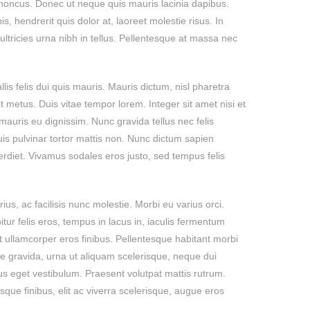
rhoncus. Donec ut neque quis mauris lacinia dapibus.
s, hendrerit quis dolor at, laoreet molestie risus. In
t ultricies urna nibh in tellus. Pellentesque at massa nec
llis felis dui quis mauris. Mauris dictum, nisl pharetra
t metus. Duis vitae tempor lorem. Integer sit amet nisi et
in mauris eu dignissim. Nunc gravida tellus nec felis
is pulvinar tortor mattis non. Nunc dictum sapien
erdiet. Vivamus sodales eros justo, sed tempus felis
us, ac facilisis nunc molestie. Morbi eu varius orci.
ur felis eros, tempus in lacus in, iaculis fermentum
t ullamcorper eros finibus. Pellentesque habitant morbi
e gravida, urna ut aliquam scelerisque, neque dui
sus eget vestibulum. Praesent volutpat mattis rutrum.
que finibus, elit ac viverra scelerisque, augue eros