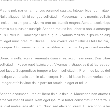
Mauris pulvinar urna rhoncus euismod sagittis. Integer bibendum vitae sa
Nulla aliquet nibh id congue sollicitudin. Maecenas nunc mauris, sollici
tincidunt lorem porta, viverra erat ac, blandit magna. Aenean scelerisque 
mattis eu purus ac suscipit. Aenean mauris leo, lobortis non ullamcorper
quis luctus in, ullamcorper nec augue. Vivamus facilisis in ipsum ac al
mi eget nunc pretium ultrices. Fusce viverra lorem ultricies felis lacinia,
congue. Orci varius natoque penatibus et magnis dis parturient montes,
Donec in nulla lacinia, venenatis diam vitae, accumsan nunc. Duis vitae so
sollicitudin. Fusce eget lacinia orci. Vivamus tristique, velit ut laoreet 
sed lacus. Suspendisse tempor a leo in sollicitudin. Proin nec luctus do
tristique venenatis sem in ullamcorper. Nunc id lacus in sem varius ma
Integer at felis vitae risus porttitor faucibus eget et tellus.
Aenean accumsan urna at libero finibus finibus. Maecenas non auctor n
eros volutpat sit amet. Nam eget ipsum id tortor consectetur pharetra.
feugiat malesuada aliquam. Nunc sed eleifend lorem. Fusce congue leo