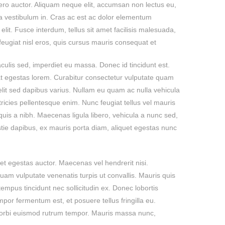
ibero auctor. Aliquam neque elit, accumsan non lectus eu,
lla vestibulum in. Cras ac est ac dolor elementum
lit. Fusce interdum, tellus sit amet facilisis malesuada,
 feugiat nisl eros, quis cursus mauris consequat et.
ulis sed, imperdiet eu massa. Donec id tincidunt est.
t egestas lorem. Curabitur consectetur vulputate quam
it sed dapibus varius. Nullam eu quam ac nulla vehicula
ricies pellentesque enim. Nunc feugiat tellus vel mauris
uis a nibh. Maecenas ligula libero, vehicula a nunc sed,
ie dapibus, ex mauris porta diam, aliquet egestas nunc
et egestas auctor. Maecenas vel hendrerit nisi.
quam vulputate venenatis turpis ut convallis. Mauris quis
empus tincidunt nec sollicitudin ex. Donec lobortis
mpor fermentum est, et posuere tellus fringilla eu.
. Morbi euismod rutrum tempor. Mauris massa nunc,