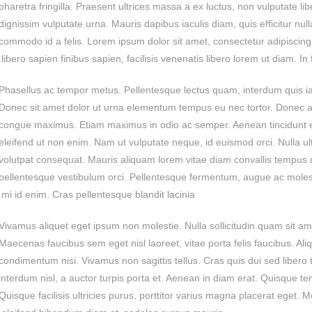
pharetra fringilla. Praesent ultrices massa a ex luctus, non vulputate l
dignissim vulputate urna. Mauris dapibus iaculis diam, quis efficitur nu
commodo id a felis. Lorem ipsum dolor sit amet, consectetur adipiscing e
libero sapien finibus sapien, facilisis venenatis libero lorem ut diam. In
Phasellus ac tempor metus. Pellentesque lectus quam, interdum quis iac
Donec sit amet dolor ut urna elementum tempus eu nec tortor. Donec a
congue maximus. Etiam maximus in odio ac semper. Aenean tincidunt el
eleifend ut non enim. Nam ut vulputate neque, id euismod orci. Nulla ult
volutpat consequat. Mauris aliquam lorem vitae diam convallis tempus q
pellentesque vestibulum orci. Pellentesque fermentum, augue ac molest
mi id enim. Cras pellentesque blandit lacinia.
Vivamus aliquet eget ipsum non molestie. Nulla sollicitudin quam sit am
Maecenas faucibus sem eget nisl laoreet, vitae porta felis faucibus. Ali
condimentum nisi. Vivamus non sagittis tellus. Cras quis dui sed libero t
interdum nisl, a auctor turpis porta et. Aenean in diam erat. Quisque te
Quisque facilisis ultricies purus, porttitor varius magna placerat eget