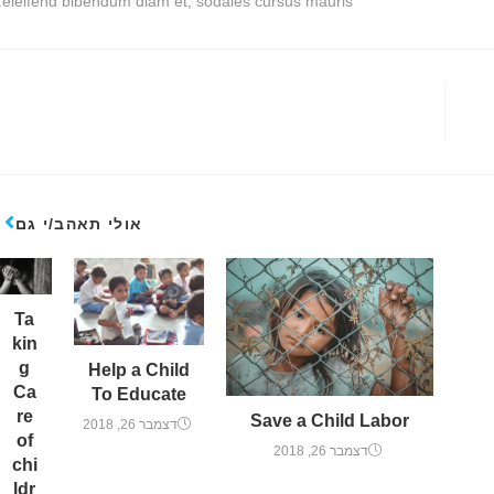
eleifend bibendum diam et, sodales cursus mauris.
אולי תאהב/י גם
Ta
kin
g
Help a Child
Ca
To Educate
re
Save a Child Labor
דצמבר 26, 2018
of
דצמבר 26, 2018
chi
ldr