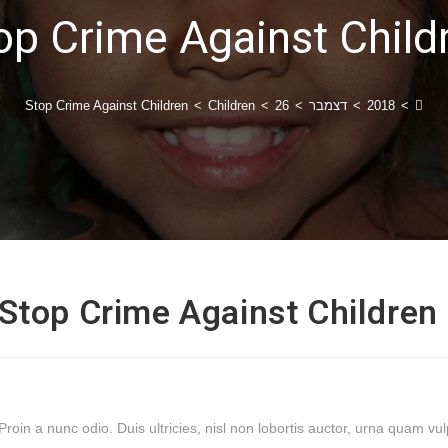
op Crime Against Child
>
2018
>
דצמבר
>
26
>
Children
>
Stop Crime Against Children
Stop Crime Against Children
Proin a nunc odio. Duis ultricies, nisl non lobortis auctor, urna quam 