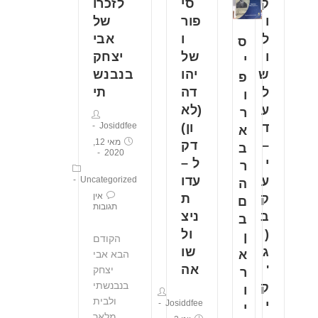
ק
סי
לזכרו
ו
פור
של
ל
ו
אבי
ס
ו
של
יצחק
י
ש
יהו
בנבנש
פ
ל
דה
תי
ו
ע
(לא
ר
ד
ון)
Josiddfee
א
מאי 12,
–
דק
ב
2020
י
ל –
ר
ע
עדו
Uncategorized
ה
אין
ק
ת
ם
תגובות
ב
ניצ
ב
(
ול
ן
הקודם
ג
שו
א
הבא אבי
'
אה
יצחק
ר
בנבנשתי
ק
ו
ולבית
י
Josiddfee
י
מלאך