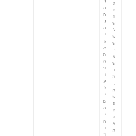
ר
פ
ה
ח
ה
ה
נ
ש
ה
ל
י
ש
ג
ש
א
נ
ת
פ
ה
ש
פ
ו
ו
ת
ע
,
ל
מ
י
ש
ם
פ
ה
ח
י
ה
ה
א
ו
מ
ד