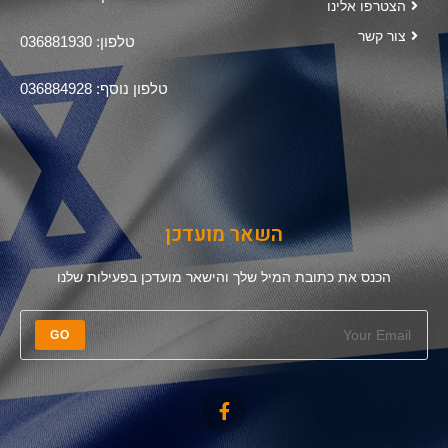
הצטרפו אלינו
צור קשר
טלפון: 036881930
טלפון נוסף: 036884928
השאר מועדכן
הכנס את כתובת המיל שלך והישאר מועדכן בפעילות שלנו
GO