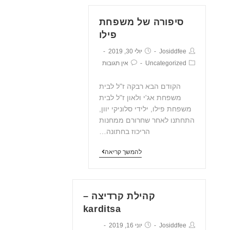
סיפורה של משפחת
פילו
Josiddfee
יולי 30, 2019
Uncategorized
אין תגובות
הקודם הבא רבקה ז"ל לבית
משפחת אג'י ולאון ז"ל לבית
משפחת פילו, ילידי סלוניקי יוון,
התחתנו לאחר שחרורם ממחנות
הריכוז בחתונה…
להמשך קריאה
קהילת קרדיצה –
karditsa
Josiddfee
יוני 16, 2019