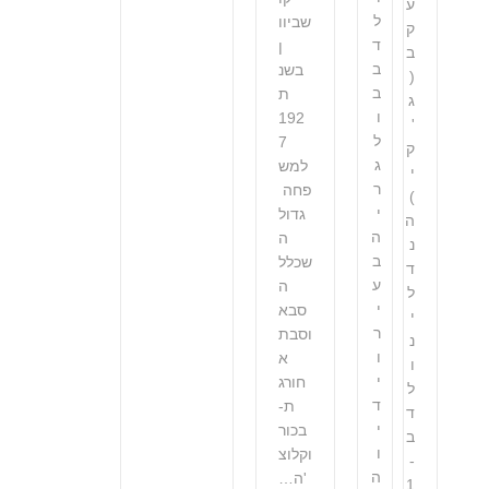
ע
ל
שביוו
ק
ד
ן
ב
ב
בשנ
(
ב
ת
ג
ו
192
'
ל
7
ק
ג
למש
י
ר
פחה
)
י
גדול
ה
ה
ה
נ
ב
שכלל
ד
ע
ה
ל
י
סבא
י
ר
וסבת
נ
ו
א
ו
י
חורג
ל
ד
ת-
ד
י
בכור
ב
ו
וקלוצ
-
ה
'ה…
1