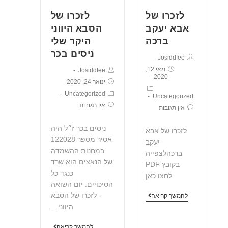
לזכרו של
לזכרו של
אבא יעקב
הסבא היווני
ברכה
היקר שלי
ניסים בכר
Josiddfee
מאי 12,
Josiddfee
2020
ינואר 24, 2020
Uncategorized
Uncategorized
אין תגובות
אין תגובות
ניסים בכר ז״ל היה
לזכרו של אבא
אסיר מספר 122028
יעקב
במחנות ההשמדה
ברכהלצפייה
של הנאצים הוא שרד
בקובץ PDF
כנגד כל
לחצו כאן
הסיכויים. יום השואה
- לזכרו של הסבא
להמשך קריאה
היווני…
להמשך קריאה