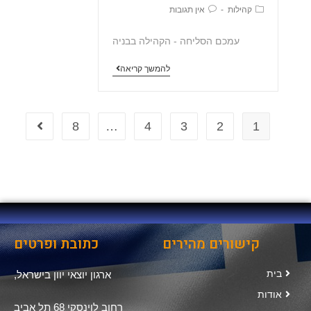
קהילות
אין תגובות
עמכם הסליחה - הקהילה בבניה
להמשך קריאה
8
…
4
3
2
1
קישורים מהירים
כתובת ופרטים
בית
ארגון יוצאי יוון בישראל,
אודות
רחוב לוינסקי 68 תל אביב