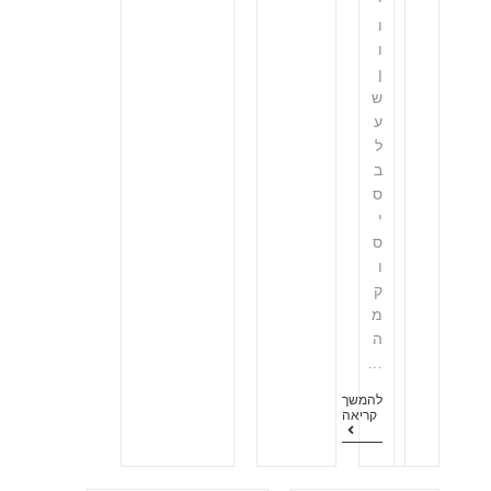
י
ו
ו
ן
ש
ע
ל
ב
ס
י
ס
ו
ק
מ
ה
…
להמשך
קריאה