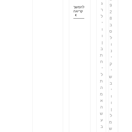
ג
9
להמשך
ר
קריאה
2
ל
8
י
ב
ו
ס
ו
ל
ן
ו
ב
נ
ת
י
ח
ק
י
י
ל
ש
ת
ב
ה
י
מ
ו
א
ו
ה
ן
ש
ל
ע
מ
ב
ש