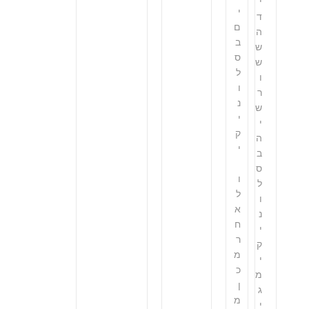
י
י
ד
ם
ה
ב
ש
ס
ש
ל
ו
ו
ר
נ
ש
י
י
ק
ה
י
ב
ס
ו
ל
ל
ו
א
נ
ח
י
ר
ק
מ
י
כ
מ
ן
ג
מ
י