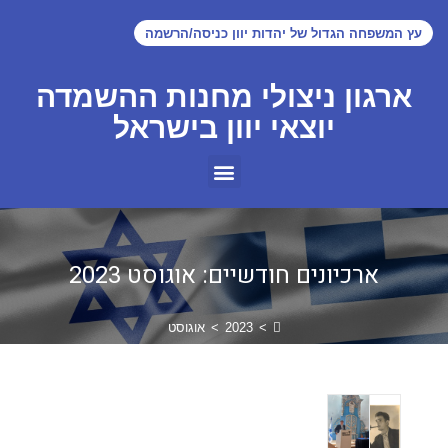
עץ המשפחה הגדול של יהדות יוון כניסה/הרשמה
ארגון ניצולי מחנות ההשמדה
יוצאי יוון בישראל
ארכיונים חודשיים: אוגוסט 2023
>
2023
>
אוגוסט