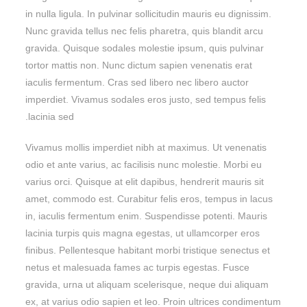
in nulla ligula. In pulvinar sollicitudin mauris eu dignissim.
Nunc gravida tellus nec felis pharetra, quis blandit arcu
gravida. Quisque sodales molestie ipsum, quis pulvinar
tortor mattis non. Nunc dictum sapien venenatis erat
iaculis fermentum. Cras sed libero nec libero auctor
imperdiet. Vivamus sodales eros justo, sed tempus felis
lacinia sed.
Vivamus mollis imperdiet nibh at maximus. Ut venenatis
odio et ante varius, ac facilisis nunc molestie. Morbi eu
varius orci. Quisque at elit dapibus, hendrerit mauris sit
amet, commodo est. Curabitur felis eros, tempus in lacus
in, iaculis fermentum enim. Suspendisse potenti. Mauris
lacinia turpis quis magna egestas, ut ullamcorper eros
finibus. Pellentesque habitant morbi tristique senectus et
netus et malesuada fames ac turpis egestas. Fusce
gravida, urna ut aliquam scelerisque, neque dui aliquam
ex, at varius odio sapien et leo. Proin ultrices condimentum