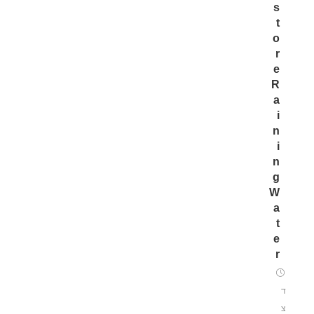
s
t
o
r
e
R
a
i
n
i
n
g
W
a
t
e
r
ד
צ