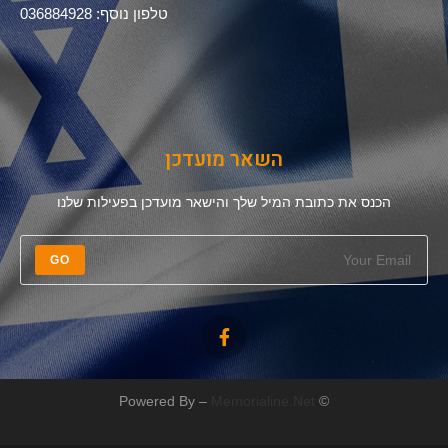
טלפון נוסף: 036884928
השאר מועדכן
הכנס את כתובת המיל שלך והישאר מועדכן בפעילות שלנו
GO
Memorialine.Net
© Powered By –