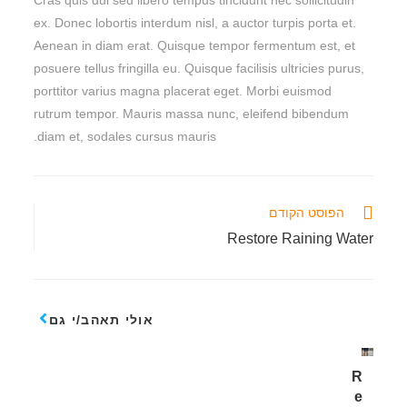
Cras quis dui sed libero tempus tincidunt nec sollicitudin
ex. Donec lobortis interdum nisl, a auctor turpis porta et.
Aenean in diam erat. Quisque tempor fermentum est, et
posuere tellus fringilla eu. Quisque facilisis ultricies purus,
porttitor varius magna placerat eget. Morbi euismod
rutrum tempor. Mauris massa nunc, eleifend bibendum
diam et, sodales cursus mauris.
הפוסט הקודם
Restore Raining Water
אולי תאהב/י גם
R
e