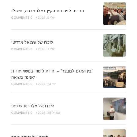
טברנה לפתיחת הקיץ באלהמברה, תשפ"ו
יולי 9, 2026
/
0 COMMENTS
לזכרו של שמואל ארדיטי
יולי 7, 2026
/
0 COMMENTS
"בין האגם למבצר" – יחידת לימוד בנושא יהדות
יאנינה בשואה
יוני 24, 2026
/
0 COMMENTS
לזכרו של אלברטו צרפתי
אפריל 28, 2026
/
0 COMMENTS