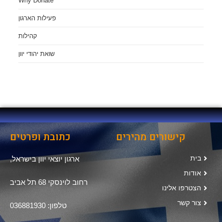
Why Donate
פעילות הארגון
קהילות
שואת יהודי יוון
קישורים מהירים
כתובת ופרטים
בית
ארגון יוצאי יוון בישראל,
אודות
רחוב לוינסקי 68 תל אביב
הצטרפו אלינו
צור קשר
טלפון: 036881930