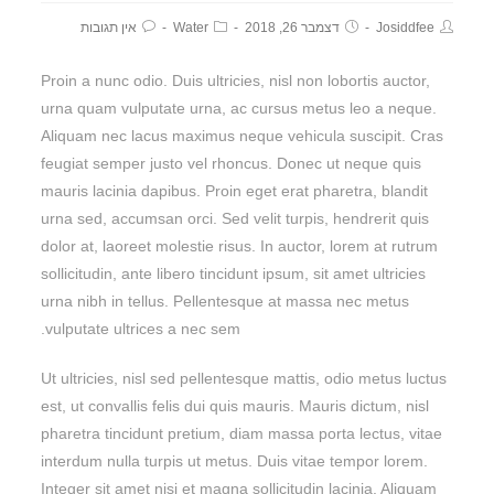
Josiddfee
דצמבר 26, 2018
Water
אין תגובות
Proin a nunc odio. Duis ultricies, nisl non lobortis auctor,
urna quam vulputate urna, ac cursus metus leo a neque.
Aliquam nec lacus maximus neque vehicula suscipit. Cras
feugiat semper justo vel rhoncus. Donec ut neque quis
mauris lacinia dapibus. Proin eget erat pharetra, blandit
urna sed, accumsan orci. Sed velit turpis, hendrerit quis
dolor at, laoreet molestie risus. In auctor, lorem at rutrum
sollicitudin, ante libero tincidunt ipsum, sit amet ultricies
urna nibh in tellus. Pellentesque at massa nec metus
vulputate ultrices a nec sem.
Ut ultricies, nisl sed pellentesque mattis, odio metus luctus
est, ut convallis felis dui quis mauris. Mauris dictum, nisl
pharetra tincidunt pretium, diam massa porta lectus, vitae
interdum nulla turpis ut metus. Duis vitae tempor lorem.
Integer sit amet nisi et magna sollicitudin lacinia. Aliquam