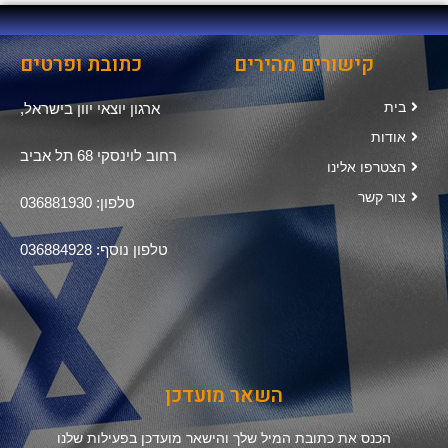
קישורים מהירים
כתובת ופרטים
בית
ארגון יוצאי יוון בישראל,
אודות
רחוב לוינסקי 68 תל אביב
הצטרפו אלינו
צור קשר
טלפון: 036881930
טלפון נוסף: 036884928
השאר מועדכן
הכנס את כתובת המיל שלך והישאר מועדכן בפעילות שלנו