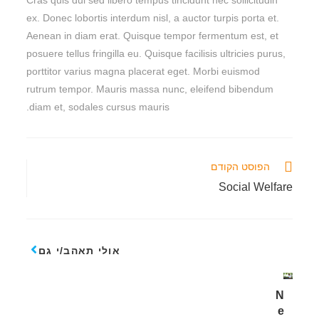
Cras quis dui sed libero tempus tincidunt nec sollicitudin
ex. Donec lobortis interdum nisl, a auctor turpis porta et.
Aenean in diam erat. Quisque tempor fermentum est, et
posuere tellus fringilla eu. Quisque facilisis ultricies purus,
porttitor varius magna placerat eget. Morbi euismod
rutrum tempor. Mauris massa nunc, eleifend bibendum
diam et, sodales cursus mauris.
הפוסט הקודם
Social Welfare
אולי תאהב/י גם
N
e