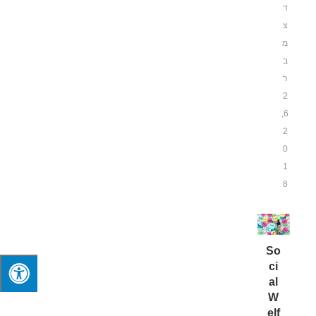
ד
צ
מ
ב
ר
2
6,
2
0
1
8
So
ci
al
W
elf