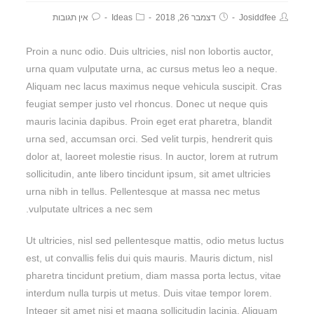
Josiddfee
דצמבר 26, 2018
Ideas
אין תגובות
Proin a nunc odio. Duis ultricies, nisl non lobortis auctor,
urna quam vulputate urna, ac cursus metus leo a neque.
Aliquam nec lacus maximus neque vehicula suscipit. Cras
feugiat semper justo vel rhoncus. Donec ut neque quis
mauris lacinia dapibus. Proin eget erat pharetra, blandit
urna sed, accumsan orci. Sed velit turpis, hendrerit quis
dolor at, laoreet molestie risus. In auctor, lorem at rutrum
sollicitudin, ante libero tincidunt ipsum, sit amet ultricies
urna nibh in tellus. Pellentesque at massa nec metus
vulputate ultrices a nec sem.
Ut ultricies, nisl sed pellentesque mattis, odio metus luctus
est, ut convallis felis dui quis mauris. Mauris dictum, nisl
pharetra tincidunt pretium, diam massa porta lectus, vitae
interdum nulla turpis ut metus. Duis vitae tempor lorem.
Integer sit amet nisi et magna sollicitudin lacinia. Aliquam