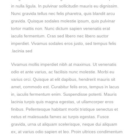
in nulla ligula. In pulvinar sollicitudin mauris eu dignissim.
Nunc gravida tellus nec felis pharetra, quis blandit arcu
gravida. Quisque sodales molestie ipsum, quis pulvinar
tortor mattis non. Nunc dictum sapien venenatis erat
iaculis fermentum. Cras sed libero nec libero auctor
imperdiet. Vivamus sodales eros justo, sed tempus felis
lacinia sed.
Vivamus mollis imperdiet nibh at maximus. Ut venenatis
odio et ante varius, ac facilisis nunc molestie. Morbi eu
varius orci. Quisque at elit dapibus, hendrerit mauris sit
amet, commodo est. Curabitur felis eros, tempus in lacus
in, iaculis fermentum enim. Suspendisse potenti. Mauris
lacinia turpis quis magna egestas, ut ullamcorper eros
finibus. Pellentesque habitant morbi tristique senectus et
netus et malesuada fames ac turpis egestas. Fusce
gravida, urna ut aliquam scelerisque, neque dui aliquam
ex, at varius odio sapien et leo. Proin ultrices condimentum