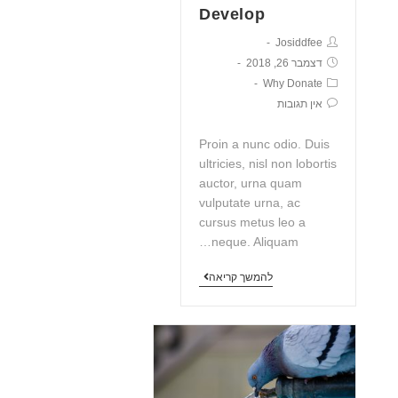
Develop
Josiddfee
דצמבר 26, 2018
Why Donate
אין תגובות
Proin a nunc odio. Duis
ultricies, nisl non lobortis
auctor, urna quam
vulputate urna, ac
cursus metus leo a
neque. Aliquam…
להמשך קריאה