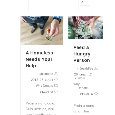
Feed a
A Homeless
Hungry
Needs Your
Person
Help
Josiddfee
Josiddfee
דצמבר 26,
2018
דצמבר 26, 2018
Why
Why Donate
Donate
אין תגובות
אין תגובות
Proin a nunc odio.
Proin a nunc
Duis ultricies, nisl
odio. Duis
non lobortis auctor,