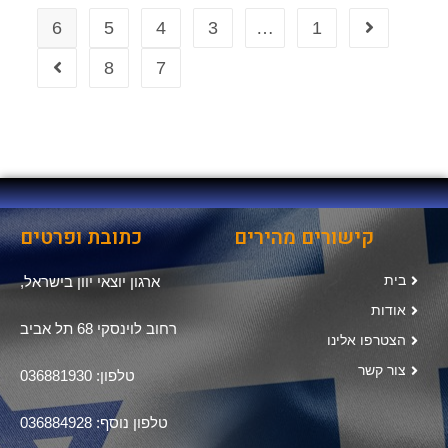
6
5
4
3
…
1
8
7
קישורים מהירים
כתובת ופרטים
בית
ארגון יוצאי יוון בישראל,
אודות
רחוב לוינסקי 68 תל אביב
הצטרפו אלינו
צור קשר
טלפון: 036881930
טלפון נוסף: 036884928