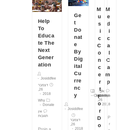
M
M
Ge
e
u
Help
t
d
s
To
Do
i
i
Educa
nat
c
c
te The
e
a
C
Next
By
l
o
Gener
Dig
C
n
ation
ital
a
c
Cu
m
e
Josiddfee
rre
p
r
דצמבר
nc
t
26,
אין
2018
y
תגובות
דצמבר
Josiddfee
Campaign
F
26,
Why
o
2018
Donate
Josiddfee
r
אין
תגובות
P
D
דצמבר
r
26,
o
2018
Proin a
o