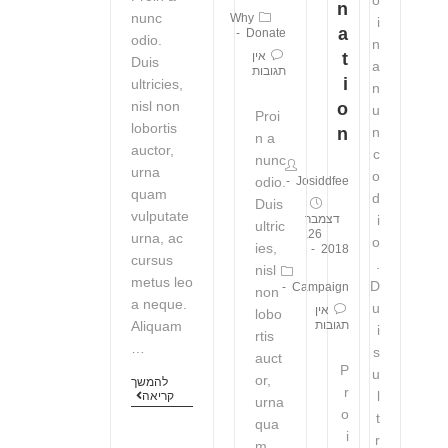
n
nunc
Why
i
a
Donate
odio.
n
אין
t
Duis
a
תגובות
i
ultricies,
n
nisl non
o
u
Proi
lobortis
n
n
n a
auctor,
c
nunc
urna
o
odio.
Josiddfee
quam
d
Duis
vulputate
i
דצמבר
ultric
26,
urna, ac
o
ies,
2018
cursus
.
nisl
metus leo
D
Campaign
non
a neque.
u
אין
lobo
תגובות
Aliquam
i
rtis
…
s
auct
P
u
or,
להמשך
r
l
קריאה
urna
o
t
qua
i
r
m