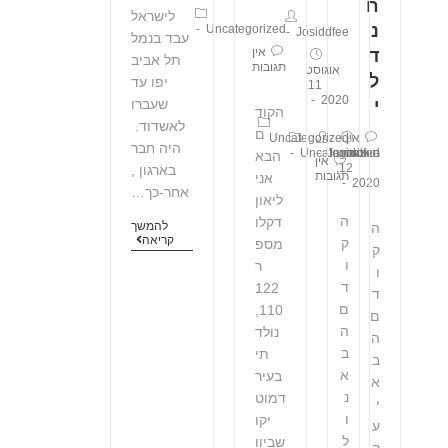
ח
לישראל
נ
Uncategorized
Josiddfee
עבד בנמל
אין
ד
תל אביב
תגובות
אוגוסט
ל
יפו עד
11,
2020
י
שעברו
הקוד
לאשדוד.
ם
Uncategorized
אין
היה חבר
תגובות
אוגוסט
Josiddfee
Uncategorized
הבא
אין
12,
בארגון ,
תגובות
אני
2020
אחר-כך…
ליאון
ה
דקלו
להמשך
ה
קריאה
ק
מספ
ק
ו
ר
ו
ד
122
ד
ם
110,
ם
ה
נולד
ה
ב
תי
ב
א
בעיר
א
נ
דמוט
י
ו
יקו
ע
ל
שביוו