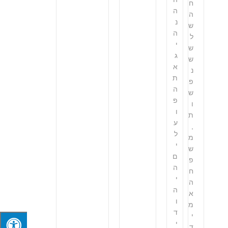
ח
ה
ה
נ
ש
ה
ל
י
ש
ג
ש
א
נ
ת
פ
ה
ש
פ
ו
ו
ת
ע
,
ל
מ
י
ש
ם
פ
ה
ח
י
ה
ה
א
ו
מ
ד
י
י
ד