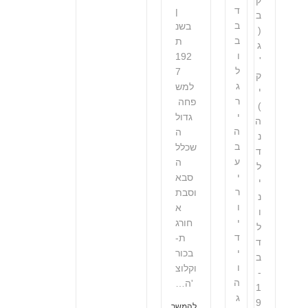
ק
ד
ן
ב
ב
בשנ
(
ב
ת
ג
ו
192
'
ל
7
ק
ג
למש
י
ר
פחה
)
י
גדול
ה
ה
ה
נ
ב
שכלל
ד
ע
ה
ל
י
סבא
י
ר
וסבת
נ
ו
א
ו
י
חורג
ל
ד
ת-
ד
י
בכור
ב
ו
וקלוצ
-
ה
'ה…
1
ג
9
להמשך