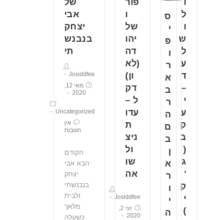
ו
פור
של
ל
ו
אבי
ס
ו
של
יצחק
י
ש
יהו
בנבנש
פ
ל
דה
תי
ו
ע
(לא
ר
ד
ון)
Josiddfee
א
מאי 12,
–
דק
ב
2020
י
ל –
ר
ע
עדו
Uncategorized
ה
אין
ק
ת
ם
תגובות
ב
ניצ
ב
(
ול
ן
הקודם
ג
שו
א
הבא אבי
'
אה
יצחק
ר
בנבנשתי
ק
ו
ולבית
י
Josiddfee
י
מלאך
יוני 2,
)
ה
2020
כשעלה