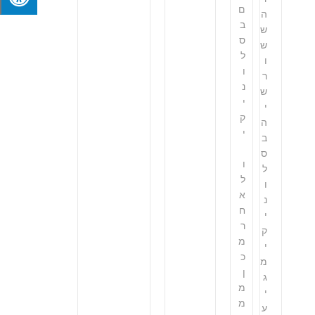
ם
ה
ב
ש
ס
ש
ל
ו
ו
ר
נ
ש
י
י
ק
ה
י
ב
ס
ו
ל
ל
ו
א
נ
ח
י
ר
ק
מ
י
כ
מ
ן
ג
מ
י
מ
ע