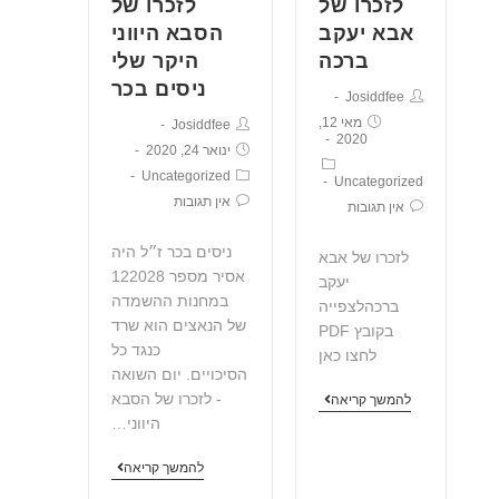
לזכרו של
לזכרו של
אבא יעקב
הסבא היווני
ברכה
היקר שלי
ניסים בכר
Josiddfee
מאי 12,
Josiddfee
2020
ינואר 24, 2020
Uncategorized
Uncategorized
אין תגובות
אין תגובות
ניסים בכר ז״ל היה
לזכרו של אבא
אסיר מספר 122028
יעקב
במחנות ההשמדה
ברכהלצפייה
של הנאצים הוא שרד
בקובץ PDF
כנגד כל
לחצו כאן
הסיכויים. יום השואה
- לזכרו של הסבא
להמשך קריאה
היווני…
להמשך קריאה