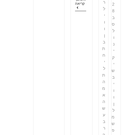
ר
קריאה
2
ל
8
י
ב
ו
ס
ו
ל
ן
ו
ב
נ
ת
י
ח
ק
י
י
ל
ש
ת
ב
ה
י
מ
ו
א
ו
ה
ן
ש
ל
ע
מ
ב
ש
ר
פ
ה