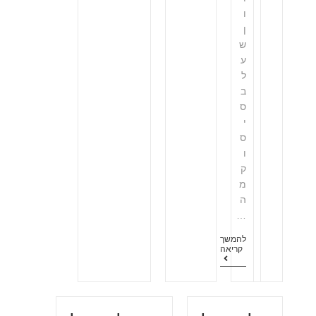
ו
ן
ש
ע
ל
ב
ס
י
ס
ו
ק
מ
ה
…
להמשך
קריאה