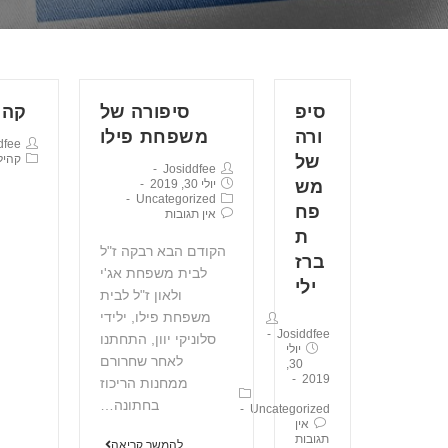
סיפ
סיפורה של
קהילת
ורה
משפחת פילו
dfee
של
קהיל
Josiddfee
מש
יולי 30, 2019
Uncategorized
פח
אין תגובות
ת
הקודם הבא רבקה ז"ל
ברז
לבית משפחת אג'י
ילי
ולאון ז"ל לבית
משפחת פילו, ילידי
Josiddfee
סלוניקי יוון, התחתנו
יולי
לאחר שחרורם
30,
2019
ממחנות הריכוז
בחתונה…
Uncategorized
אין
תגובות
להמשך קריאה