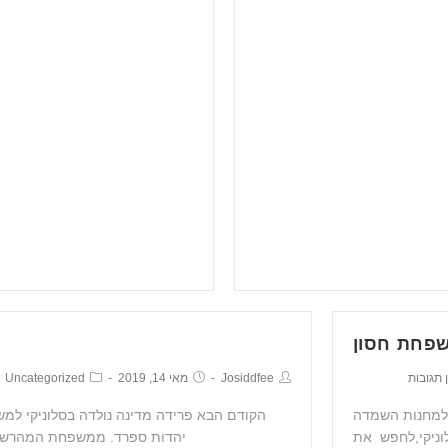
שפחת חסון
 תגובות
Josiddfee
מאי 14, 2019
Uncategorized
ן נלקח (1943)מסלוניקי למחנות השמדה
הקודם הבא פרידה מדינה נולדה בסלוניקי ל
 (1945)נסע ליוון,סלוניקי,לחפש את
יהדות ספרד. ממשפחת המהרשד"