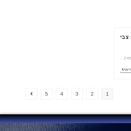
צבי
ווי)…
ריאה
5
4
3
2
1