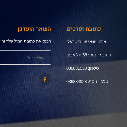
כתובת ופרטים
השאר מועדכן
הכנס את כתובת המיל שלך והיש
ארגון יוצאי יוון בישראל,
רחוב לוינסקי 68 תל אביב
טלפון: 036881930
טלפון נוסף: 036884928