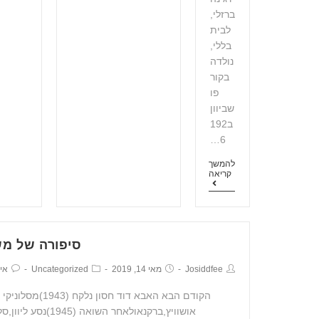
ברזלי,
לבית
בללי,
נולדה
בקור
פו
שביוון
ב192
6…
להמשך
קריאה
סיפורה של מ
Josiddfee
מאי 14, 2019
Uncategorized
אין
הקודם הבא האבא דוד חסו
אושוויץ,ברקנאולאחר השואה