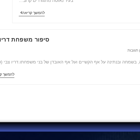
בעיר נאוסה מתגוררים קרוב…
להמשך קריאה
סיפור משפחת דריו 
 תגובות
, בשמחה ובנתינה על אף הקשיים ועל אף האובדן של בני משפחתו.דריו צבי (ס
להמשך ק