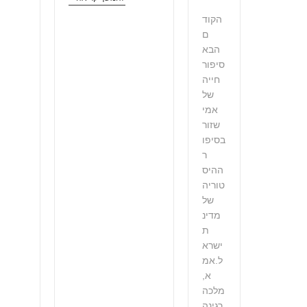
הקוד
ם
הבא
סיפור
חייה
של
אמי
שזור
בסיפו
ר
ההיס
טוריה
של
מדינ
ת
ישרא
ל.אמ
א,
מלכה
רגינה