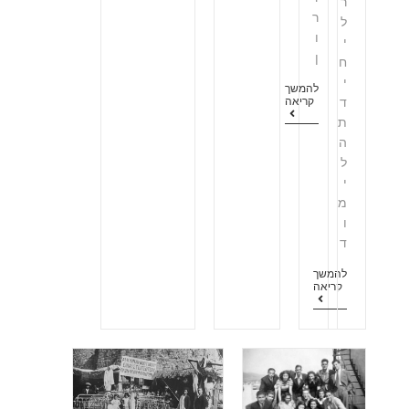
ר
ר
ל
ו
י
ן
ח
י
להמשך
ד
קריאה
ת
ה
ל
י
מ
ו
ד
להמשך
קריאה