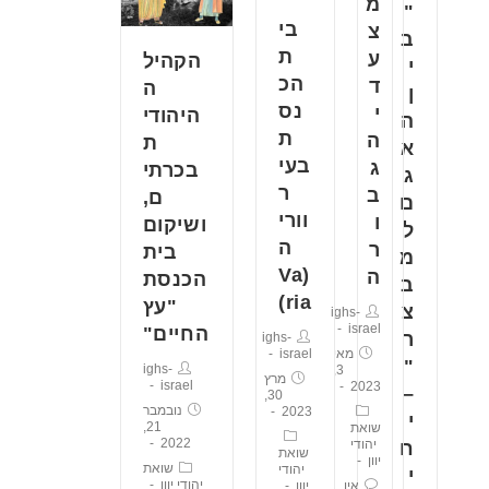
מ
"
בי
צ
ב
ת
ע
הקהיל
י
הכ
ד
ה
ן
נס
י
היהודי
ה
ת
ה
ת
א
בעי
ג
בכרתי
ג
ר
ב
ם,
ם
וורי
ו
ושיקום
ל
ה
ר
בית
מ
(Va
ה
הכנסת
ב
ria)
"עץ
צ
ighs-
israel
החיים"
ר
ighs-
israel
מאי
"
ighs-
3,
מרץ
israel
2023
–
30,
נובמבר
2023
י
21,
שואת
2022
יהודי
ח
שואת
יוון
שואת
יהודי
י
יהודי יוון
יוון
אין