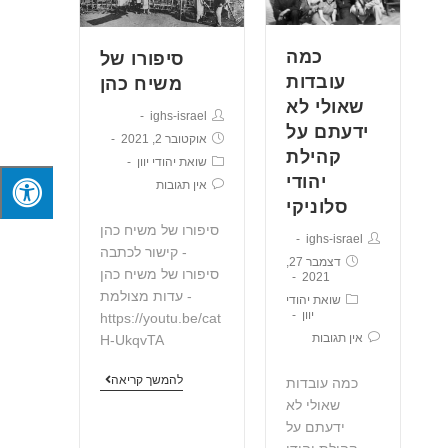
כמה
סיפורו של
עובדות
משיח כהן
שאולי לא
ighs-israel
ידעתם על
אוקטובר 2, 2021
קהילת
שואת יהודי יוון
יהודי
אין תגובות
סלוניקי
סיפורו של משיח כהן
ighs-israel
- קישור לכתבה
דצמבר 27,
סיפורו של משיח כהן
2021
- עדות מצולמת
שואת יהודי
יוון
https://youtu.be/cat
אין תגובות
H-UkqvTA
להמשך קריאה
כמה עובדות
שאולי לא
ידעתם על