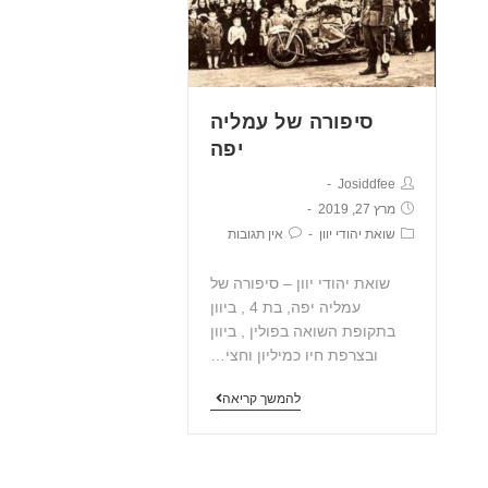
סיפורה של עמליה
יפה
Josiddfee
מרץ 27, 2019
שואת יהודי יוון
אין תגובות
שואת יהודי יוון – סיפורה של
עמליה יפה, בת 4 , ביוון
בתקופת השואה בפולין , ביוון
ובצרפת חיו כמיליון וחצי…
להמשך קריאה