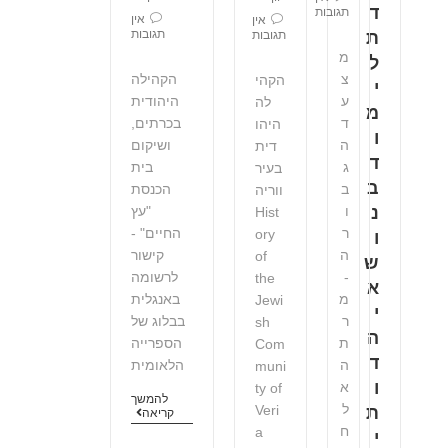
ד
תגובות
אין
אין
תגובות
תגובות
ת
מ
ל
הקהילה
צ
הקהי
י
היהודית
ע
לה
מ
בכרתים,
ד
היהו
ו
ושיקום
ה
דית
ד
בית
ג
בעיר
ב
הכנסת
ב
ווריה
"עץ
נ
ו
Hist
החיים" -
ר
ory
ו
קישור
ה
of
ש
לרשומה
-
the
א
באנגלית
מ
Jewi
י
בבלוג של
ר
sh
ה
הספרייה
ת
Com
ד
הלאומית
ה
muni
ו
א
ty of
להמשך
ל
Veri
ת
קריאה
ח
a
י