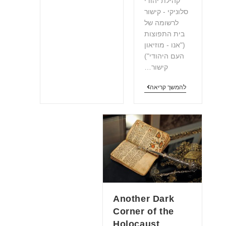
קהילת יהודי
סלוניקי - קישור
לרשומה של
בית התפוצות
("אנו - מוזיאון
העם היהודי")
קישור…
להמשך קריאה
Another Dark
Corner of the
Holocaust