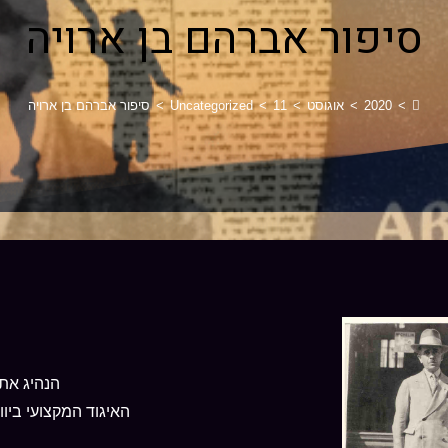
סיפור אברהם בן ארויה
>
2020
>
אוגוסט
>
11
>
Uncategorized
>
סיפור אברהם בן ארויה
הנהיג את 
האיגוד המקצועי ביו