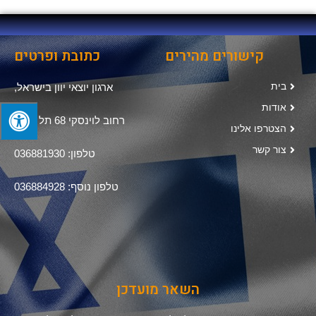
קישורים מהירים
כתובת ופרטים
בית
ארגון יוצאי יוון בישראל,
אודות
רחוב לוינסקי 68 תל אביב
הצטרפו אלינו
צור קשר
טלפון: 036881930
טלפון נוסף: 036884928
השאר מועדכן