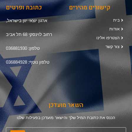
קישורים מהירים
כתובת ופרטים
בית
ארגון יוצאי יוון בישראל,
אודות
רחוב לוינסקי 68 תל אביב
הצטרפו אלינו
צור קשר
טלפון: 036881930
טלפון נוסף: 036884928
השאר מועדכן
הכנס את כתובת המיל שלך והישאר מועדכן בפעילות שלנו