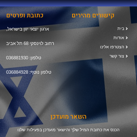
קישורים מהירים
כתובת ופרטים
בית
ארגון יוצאי יוון בישראל,
אודות
רחוב לוינסקי 68 תל אביב
הצטרפו אלינו
צור קשר
טלפון: 036881930
טלפון נוסף: 036884928
השאר מועדכן
הכנס את כתובת המיל שלך והישאר מועדכן בפעילות שלנו