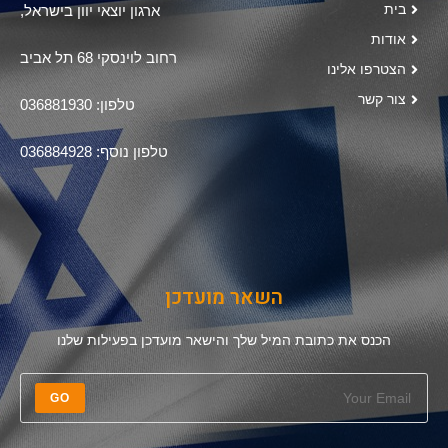
בית
ארגון יוצאי יוון בישראל,
אודות
רחוב לוינסקי 68 תל אביב
הצטרפו אלינו
צור קשר
טלפון: 036881930
טלפון נוסף: 036884928
השאר מועדכן
הכנס את כתובת המיל שלך והישאר מועדכן בפעילות שלנו
GO