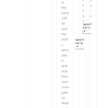
ב
in
ה
נ
the
ב
י
early
ב
ה
190
נ
0s
להמשך
י
קריאה
and
ה
the
richl
להמשך
קריאה
y
deco
rate
d
artif
acts
from
cent
uries
past
on
displ