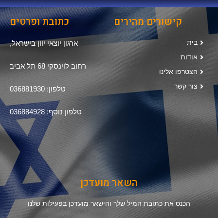
קישורים מהירים
כתובת ופרטים
בית
ארגון יוצאי יוון בישראל,
אודות
רחוב לוינסקי 68 תל אביב
הצטרפו אלינו
צור קשר
טלפון: 036881930
טלפון נוסף: 036884928
השאר מועדכן
הכנס את כתובת המיל שלך והישאר מועדכן בפעילות שלנו