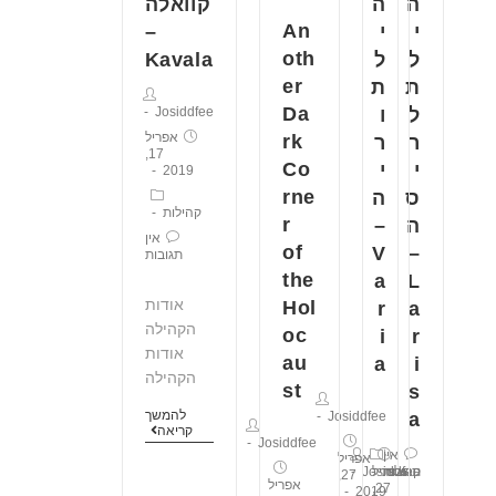
ה
ה
קוואלה
An
י
י
–
oth
ל
ל
Kavala
er
ת
ת
Da
ל
ו
Josiddfee
אפריל
rk
ר
ר
17,
Co
י
י
2019
rne
ס
ה
קהילות
r
ה
–
אין
of
V
–
תגובות
the
a
L
אודות
Hol
r
a
הקהילה
oc
i
r
אודות
au
a
i
הקהילה
st
s
להמשך
Josiddfee
a
קריאה
Josiddfee
אין
אפריל
תגובות
קהילות
אפריל
Josiddfee
27,
אפריל
27,
2019