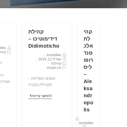
קהי
קהילת
לת
דידימוטיכו –
אלכ
Didimoticho
dfee
סנד
קהיל
Josiddfee
רופו
אפריל 12, 2019
יו
קהילות
ליס
אין תגובות
–
עמכם הסליחה -
Ale
הקהילה בבניה
ksa
ndr
להמשך קריאה
opo
lis
Josiddfee