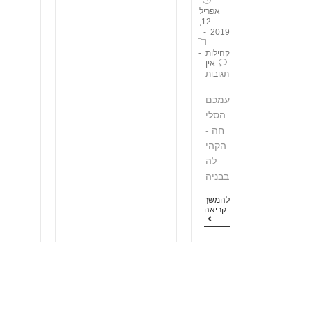
אפריל
12,
2019
קהילות
אין
תגובות
עמכם
הסלי
חה -
הקהי
לה
בבניה
להמשך
קריאה