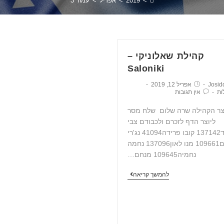
>
2019
>
אפריל
>
עמוד 3
קהילת שאלוניקי –
Saloniki
Josid
אפריל 12, 2019
ות
אין תגובות
צר הקהילה שרה שלום שלח מסר
ליוצר הדף לזכרם ולכבודם צבי
דוד137142 קובו פרידה41094 נג'רי
אברהם109661 מנו לאון137096 נחמה
נחמיה109645 מנחם…
להמשך קריאה