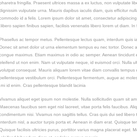
pharetra fringilla. Praesent ultrices massa a ex luctus, non vulputate l
dignissim vulputate urna. Mauris dapibus iaculis diam, quis efficitur nu
commodo id a felis. Lorem ipsum dolor sit amet, consectetur adipiscing e
libero sapien finibus sapien, facilisis venenatis libero lorem ut diam. In
Phasellus ac tempor metus. Pellentesque lectus quam, interdum quis iac
Donec sit amet dolor ut urna elementum tempus eu nec tortor. Donec a
congue maximus. Etiam maximus in odio ac semper. Aenean tincidunt el
eleifend ut non enim. Nam ut vulputate neque, id euismod orci. Nulla ult
volutpat consequat. Mauris aliquam lorem vitae diam convallis tempus q
pellentesque vestibulum orci. Pellentesque fermentum, augue ac molest
mi id enim. Cras pellentesque blandit lacinia.
Vivamus aliquet eget ipsum non molestie. Nulla sollicitudin quam sit am
Maecenas faucibus sem eget nisl laoreet, vitae porta felis faucibus. Ali
condimentum nisi. Vivamus non sagittis tellus. Cras quis dui sed libero t
interdum nisl, a auctor turpis porta et. Aenean in diam erat. Quisque te
Quisque facilisis ultricies purus, porttitor varius magna placerat eget