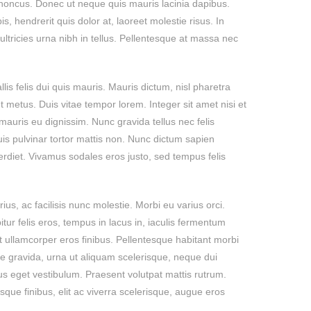
rhoncus. Donec ut neque quis mauris lacinia dapibus.
s, hendrerit quis dolor at, laoreet molestie risus. In
t ultricies urna nibh in tellus. Pellentesque at massa nec
llis felis dui quis mauris. Mauris dictum, nisl pharetra
t metus. Duis vitae tempor lorem. Integer sit amet nisi et
in mauris eu dignissim. Nunc gravida tellus nec felis
is pulvinar tortor mattis non. Nunc dictum sapien
erdiet. Vivamus sodales eros justo, sed tempus felis
us, ac facilisis nunc molestie. Morbi eu varius orci.
ur felis eros, tempus in lacus in, iaculis fermentum
t ullamcorper eros finibus. Pellentesque habitant morbi
e gravida, urna ut aliquam scelerisque, neque dui
sus eget vestibulum. Praesent volutpat mattis rutrum.
que finibus, elit ac viverra scelerisque, augue eros