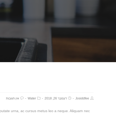
Josiddfee
דצמבר 26, 2018
Water
אין תגובות
vulputate urna, ac cursus metus leo a neque. Aliquam nec