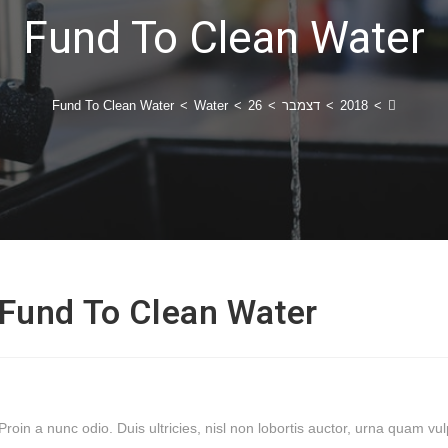
Fund To Clean Water
>
2018
>
דצמבר
>
26
>
Water
>
Fund To Clean Water
Fund To Clean Water
Proin a nunc odio. Duis ultricies, nisl non lobortis auctor, urna quam 