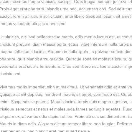
lacus maximus neque vehicula suscipit. Cras feugiat semper justo vel 
Proin eget erat pharetra, blandit urna sed, accumsan orci. Sed velit turpi
auctor, lorem at rutrum sollicitudin, ante libero tincidunt ipsum, sit ame
metus vulputate ultrices a nec sem.
Ut ultricies, nisl sed pellentesque mattis, odio metus luctus est, ut conva
tincidunt pretium, diam massa porta lectus, vitae interdum nulla turpis u
magna sollicitudin lacinia. Aliquam in nulla ligula. In pulvinar sollicitud
pharetra, quis blandit arcu gravida. Quisque sodales molestie ipsum, qu
venenatis erat iaculis fermentum. Cras sed libero nec libero auctor imp
lacinia sed.
Vivamus mollis imperdiet nibh at maximus. Ut venenatis odio et ante vari
Quisque at elit dapibus, hendrerit mauris sit amet, commodo est. Curabit
enim. Suspendisse potenti. Mauris lacinia turpis quis magna egestas, u
tristique senectus et netus et malesuada fames ac turpis egestas. Fusc
aliquam ex, at varius odio sapien et leo. Proin ultrices condimentum ri
Mauris in diam odio. Aliquam dictum tempor libero non feugiat. Pellentes
semper enim, nec blandit erat metus sed neque.