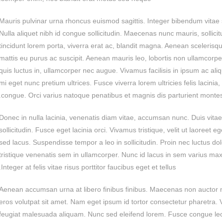
Mauris pulvinar urna rhoncus euismod sagittis. Integer bibendum vitae sa
Nulla aliquet nibh id congue sollicitudin. Maecenas nunc mauris, sollici
tincidunt lorem porta, viverra erat ac, blandit magna. Aenean scelerisque 
mattis eu purus ac suscipit. Aenean mauris leo, lobortis non ullamcorper
quis luctus in, ullamcorper nec augue. Vivamus facilisis in ipsum ac al
mi eget nunc pretium ultrices. Fusce viverra lorem ultricies felis lacinia,
congue. Orci varius natoque penatibus et magnis dis parturient montes,
Donec in nulla lacinia, venenatis diam vitae, accumsan nunc. Duis vitae so
sollicitudin. Fusce eget lacinia orci. Vivamus tristique, velit ut laoreet 
sed lacus. Suspendisse tempor a leo in sollicitudin. Proin nec luctus do
tristique venenatis sem in ullamcorper. Nunc id lacus in sem varius ma
Integer at felis vitae risus porttitor faucibus eget et tellus.
Aenean accumsan urna at libero finibus finibus. Maecenas non auctor n
eros volutpat sit amet. Nam eget ipsum id tortor consectetur pharetra.
feugiat malesuada aliquam. Nunc sed eleifend lorem. Fusce congue leo