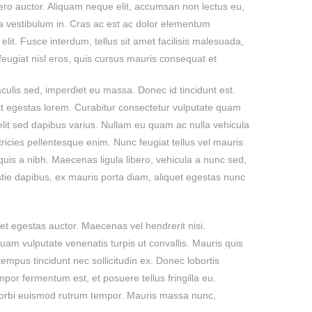
ibero auctor. Aliquam neque elit, accumsan non lectus eu,
lla vestibulum in. Cras ac est ac dolor elementum
lit. Fusce interdum, tellus sit amet facilisis malesuada,
 feugiat nisl eros, quis cursus mauris consequat et.
ulis sed, imperdiet eu massa. Donec id tincidunt est.
t egestas lorem. Curabitur consectetur vulputate quam
it sed dapibus varius. Nullam eu quam ac nulla vehicula
ricies pellentesque enim. Nunc feugiat tellus vel mauris
uis a nibh. Maecenas ligula libero, vehicula a nunc sed,
ie dapibus, ex mauris porta diam, aliquet egestas nunc
et egestas auctor. Maecenas vel hendrerit nisi.
quam vulputate venenatis turpis ut convallis. Mauris quis
empus tincidunt nec sollicitudin ex. Donec lobortis
mpor fermentum est, et posuere tellus fringilla eu.
. Morbi euismod rutrum tempor. Mauris massa nunc,