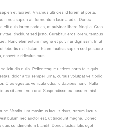
pien et laoreet. Vivamus ultricies id lorem at porta.
tudin nec sapien at, fermentum lacinia odio. Donec
elit quis lorem sodales, at pulvinar libero fringilla. Cras
 vitae, tincidunt sed justo. Curabitur eros lorem, tempus
iquet. Nunc elementum magna et pulvinar dignissim. In ut
 et lobortis nisl dictum. Etiam facilisis sapien sed posuere
 nascetur ridiculus mus.
llicitudin nulla. Pellentesque ultrices porta felis quis
egestas, dolor arcu semper urna, cursus volutpat velit odio
lor. Cras egestas vehicula odio, id dapibus nunc. Nulla
ximus sit amet non orci. Suspendisse eu posuere nisl.
unc. Vestibulum maximus iaculis risus, rutrum luctus
 Vestibulum nec auctor est, ut tincidunt magna. Donec
 quis condimentum blandit. Donec luctus felis eget