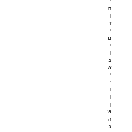
י
ה
ו
ד
י
ם
י
ו
צ
א
י
י
ו
ו
ן
ש
ה
צ