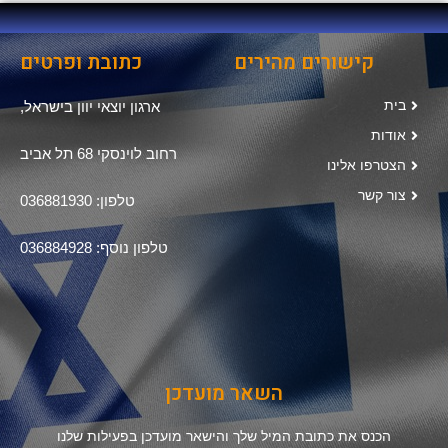
קישורים מהירים
כתובת ופרטים
בית
ארגון יוצאי יוון בישראל,
אודות
רחוב לוינסקי 68 תל אביב
הצטרפו אלינו
צור קשר
טלפון: 036881930
טלפון נוסף: 036884928
השאר מועדכן
הכנס את כתובת המיל שלך והישאר מועדכן בפעילות שלנו