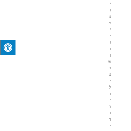
י
ו
צ
א
י
י
ו
ו
ן
ש
ה
צ
י
ל
ו
י
ה
ו
ד
י