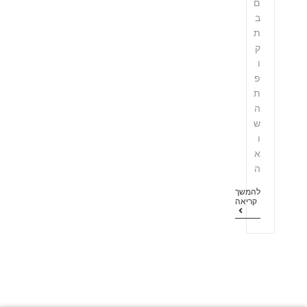
ם
ב
ת
ק
ו
פ
ת
ה
ש
ו
א
ה
להמשך
קריאה