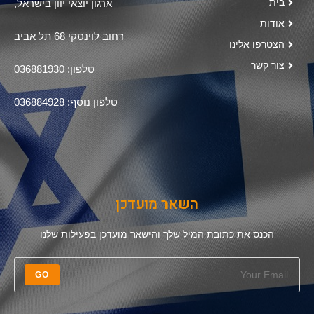
בית
ארגון יוצאי יוון בישראל,
אודות
רחוב לוינסקי 68 תל אביב
הצטרפו אלינו
צור קשר
טלפון: 036881930
טלפון נוסף: 036884928
השאר מועדכן
הכנס את כתובת המיל שלך והישאר מועדכן בפעילות שלנו
GO