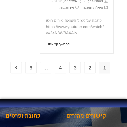
ighs-israel
אפריל 27, 2026
פעילות הארגון
אין תגובות
כתבה על ניצול השואה מוריס רוסו
https://www.youtube.com/watch?
v=2eN3WBAXAio
להמשך קריאה
6
…
4
3
2
1
קישורים מהירים
כתובת ופרטים