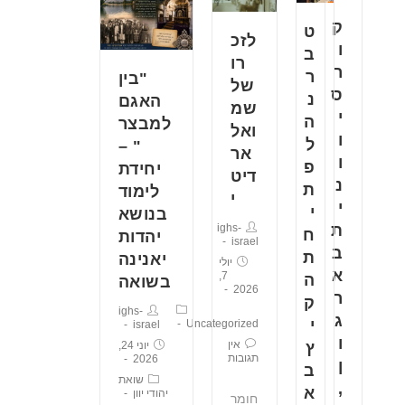
ק
ט
לזכ
ו
ב
רו
ר
ר
"בין
של
ס
נ
האגם
שמ
י
ה
למבצר
ואל
ו
ל
" –
אר
ו
פ
יחידת
דיט
נ
ת
לימוד
י
י
י
בנושא
ת
ighs-
ח
יהדות
israel
ב
ת
יאנינה
יולי
א
7,
ה
בשואה
2026
ר
ק
ighs-
ג
י
Uncategorized
israel
ו
אין
יוני 24,
ץ
תגובות
2026
ן
ב
שואת
,
א
יהודי יוון
חומר