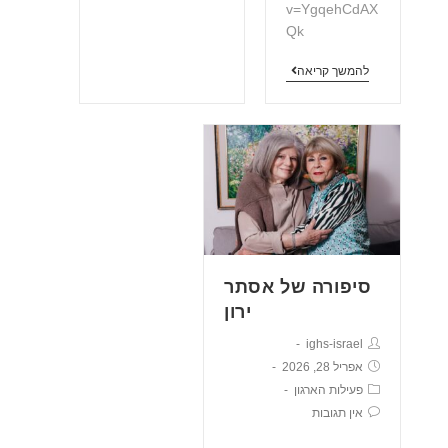
v=YgqehCdAX
Qk
להמשך קריאה
סיפורה של אסתר
ירון
ighs-israel
אפריל 28, 2026
פעילות הארגון
אין תגובות