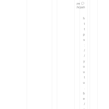
אין
תגובות
h
t
t
p
s
:
/
/
y
o
u
t
u
.
b
e
/