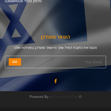
טלפון נוסף: 036884928
השאר מועדכן
הכנס את כתובת המיל שלך והישאר מועדכן בפעילות שלנו
GO
Memorialine.Net
© Powered By –