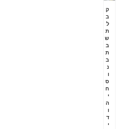
ק
ב
ל
ת
ש
ב
ת
ב
נ
ו
ס
ח
י
ה
ו
ד
י