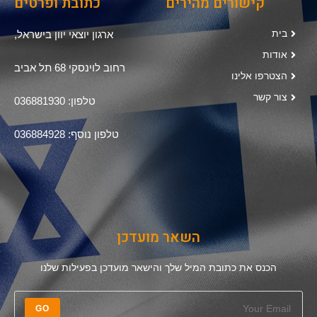
קישורים מהירים
כתובת ופרטים
בית
ארגון יוצאי יוון בישראל,
אודות
רחוב לוינסקי 68 תל אביב
הצטרפו אלינו
צור קשר
טלפון: 036881930
טלפון נוסף: 036884928
השאר מועדכן
הכנס את כתובת המיל שלך והישאר מועדכן בפעילות שלנו
GO