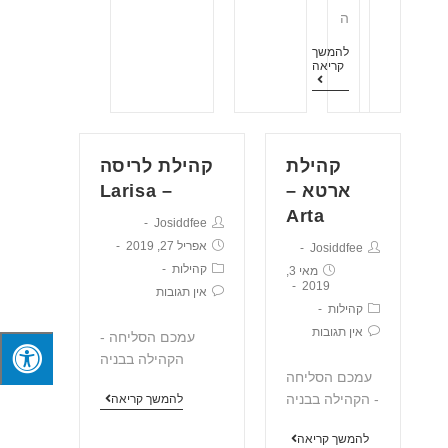
ה
להמשך
קריאה
קהילת
קהילת לריסה
ארטא –
– Larisa
Arta
Josiddfee
אפריל 27, 2019
Josiddfee
קהילות
מאי 3,
2019
אין תגובות
קהילות
אין תגובות
עמכם הסליחה -
הקהילה בבניה
עמכם הסליחה
- הקהילה בבניה
להמשך קריאה
להמשך קריאה