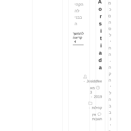
A
מ
הקהי
o
כ
לה
ם
r
בבני
ה
s
ה
ס
i
להמשך
ל
t
קריאה
י
i
ח
a
ה
d
-
a
ה
ק
ה
Josiddfee
י
מאי
3,
ל
2019
ה
ב
קהילות
ב
אין
נ
תגובות
י