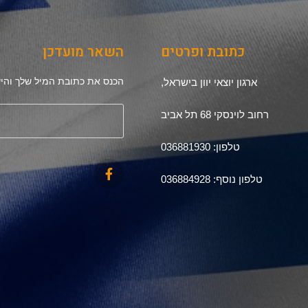
כתובת ופרטים
השאר מועדכן
הכנס את כתובת המיל שלך והיש
ארגון יוצאי יוון בישראל,
רחוב לוינסקי 68 תל אביב
טלפון: 036881930
טלפון נוסף: 036884928