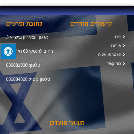
קישורים מהירים
כתובת ופרטים
בית
ארגון יוצאי יוון בישראל,
אודות
רחוב לוינסקי 68 תל אביב
הצטרפו אלינו
צור קשר
טלפון: 036881930
טלפון נוסף: 036884928
השאר מועדכן