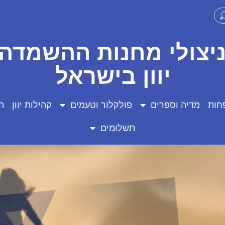
ניצולי מחנות ההשמדה 
יוון בישראל
חות
מדיה וספרים
פולקלור וטעמים
קהילות יוון
ה
תשלומים