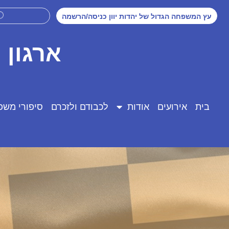
עץ המשפחה הגדול של יהדות יוון כניסה/הרשמה
ארגון 
בית
אירועים
אודות
לכבודם ולזכרם
סיפורי משפ